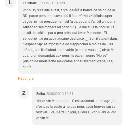
L
Lauriane
17/03/2013 11:29
<br /> J'y suis allé aussi, et j'ai galéré à trouvé ce salon de la
BD, parce personne savait où il était ^^ <br /> J'étais super
déçue, je n'ai presque rien fait (à part quand j'ai fait un tour à
Artisanart, les rochers au coco *-* ) Je me suis fait bousculé
et fait des câlins par à peu près tout le<br /> monde.. Et
surtout je n'ai pu avoir aucune dédicace :_: Soit il étaient dans
"l'espace vip" et impossible de s'approcher à moins de 100
mètres, soit ils étaient introuvable (comme vous :_:) et<br />
quand on demandait aux gens ils étaient genre "No sé"
(Vision de moustache mexicaine et haussement d'épaules)
<br />
Répondre
Z
Zelba
20/03/2013 12:51
<br /> <br /> Lauriane : C'est vraiment dommage ; tu
n'es pas la seule à ne pas nous avoir trouvés sur ce
festival... Peut-être un jour, ailleurs...<br /> <br /> <br
/> <br />