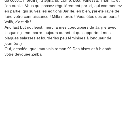
de coco... merciii !), Stéphane, Diane, Béa, Vanessa, Thanh... et
j'en oublie. Vous qui passez régulièrement par ici, qui commentez
en partie, qui suivez les éditions Jarjille, eh bien, j'ai été ravie de
faire votre connaissance ! Mille mercis ! Vous êtes des amours !
Voilà, c'est dit !
And last but not least, merci à mes coéquipiers de Jarjille avec
lesquels je me marre toujours autant et qui supportent mes
blagues salasses et lourderies peu féminines à longueur de
journée ;)
Ouf, désolée, quel mauvais roman ^^ Des bises et à bientôt,
votre dévouée Zelba