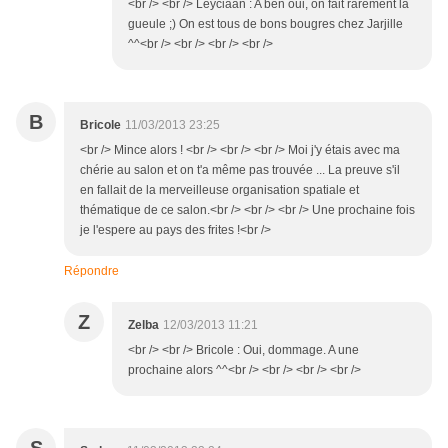
<br /> <br /> Leyciaan : A ben oui, on fait rarement la
gueule ;) On est tous de bons bougres chez Jarjille
^^<br /> <br /> <br /> <br />
B
Bricole
11/03/2013 23:25
<br /> Mince alors ! <br /> <br /> <br /> Moi j'y étais avec ma
chérie au salon et on t'a même pas trouvée ... La preuve s'il
en fallait de la merveilleuse organisation spatiale et
thématique de ce salon.<br /> <br /> <br /> Une prochaine fois
je l'espere au pays des frites !<br />
Répondre
Z
Zelba
12/03/2013 11:21
<br /> <br /> Bricole : Oui, dommage. A une
prochaine alors ^^<br /> <br /> <br /> <br />