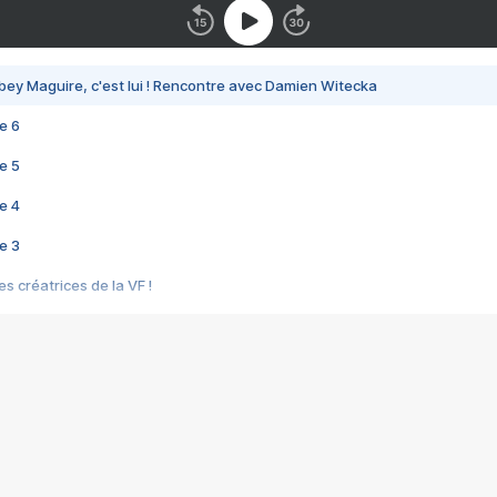
bey Maguire, c'est lui ! Rencontre avec Damien Witecka
e 6
e 5
e 4
e 3
s créatrices de la VF !
e 2
e 1
e Mektoub My Love arrive enfin ! Rencontre avec Shaïn Boumedine et Sal
i : après Toni en famille
elle réalise le bouleversant Dites lui que je l'aime