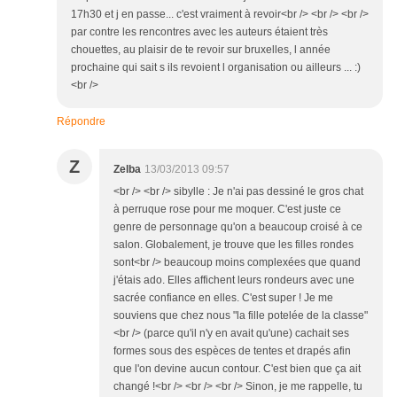
17h30 et j en passe... c'est vraiment à revoir<br /> <br /> <br />
par contre les rencontres avec les auteurs étaient très
chouettes, au plaisir de te revoir sur bruxelles, l année
prochaine qui sait s ils revoient l organisation ou ailleurs ... :)
<br />
Répondre
Z
Zelba
13/03/2013 09:57
<br /> <br /> sibylle : Je n'ai pas dessiné le gros chat
à perruque rose pour me moquer. C'est juste ce
genre de personnage qu'on a beaucoup croisé à ce
salon. Globalement, je trouve que les filles rondes
sont<br /> beaucoup moins complexées que quand
j'étais ado. Elles affichent leurs rondeurs avec une
sacrée confiance en elles. C'est super ! Je me
souviens que chez nous "la fille potelée de la classe"
<br /> (parce qu'il n'y en avait qu'une) cachait ses
formes sous des espèces de tentes et drapés afin
que l'on devine aucun contour. C'est bien que ça ait
changé !<br /> <br /> <br /> Sinon, je me rappelle, tu