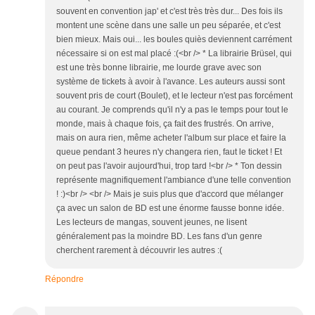
souvent en convention jap' et c'est très très dur... Des fois ils
montent une scène dans une salle un peu séparée, et c'est
bien mieux. Mais oui... les boules quiès deviennent carrément
nécessaire si on est mal placé :(<br /> * La librairie Brüsel, qui
est une très bonne librairie, me lourde grave avec son
système de tickets à avoir à l'avance. Les auteurs aussi sont
souvent pris de court (Boulet), et le lecteur n'est pas forcément
au courant. Je comprends qu'il n'y a pas le temps pour tout le
monde, mais à chaque fois, ça fait des frustrés. On arrive,
mais on aura rien, même acheter l'album sur place et faire la
queue pendant 3 heures n'y changera rien, faut le ticket ! Et
on peut pas l'avoir aujourd'hui, trop tard !<br /> * Ton dessin
représente magnifiquement l'ambiance d'une telle convention
! :)<br /> <br /> Mais je suis plus que d'accord que mélanger
ça avec un salon de BD est une énorme fausse bonne idée.
Les lecteurs de mangas, souvent jeunes, ne lisent
généralement pas la moindre BD. Les fans d'un genre
cherchent rarement à découvrir les autres :(
Répondre