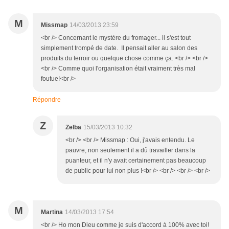
M
Missmap
14/03/2013 23:59
<br /> Concernant le mystère du fromager... il s'est tout
simplement trompé de date. Il pensait aller au salon des
produits du terroir ou quelque chose comme ça. <br /> <br />
<br /> Comme quoi l'organisation était vraiment très mal
foutue!<br />
Répondre
Z
Zelba
15/03/2013 10:32
<br /> <br /> Missmap : Oui, j'avais entendu. Le
pauvre, non seulement il a dû travailler dans la
puanteur, et il n'y avait certainement pas beaucoup
de public pour lui non plus !<br /> <br /> <br /> <br />
M
Martina
14/03/2013 17:54
<br /> Ho mon Dieu comme je suis d'accord à 100% avec toi!