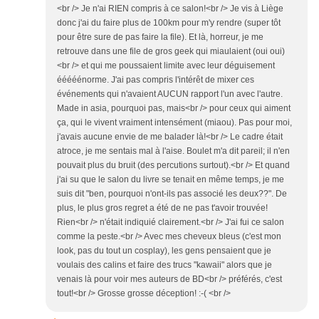
<br /> Je n'ai RIEN compris à ce salon!<br /> Je vis à Liège
donc j'ai du faire plus de 100km pour m'y rendre (super tôt
pour être sure de pas faire la file). Et là, horreur, je me
retrouve dans une file de gros geek qui miaulaient (oui oui)
<br /> et qui me poussaient limite avec leur déguisement
ééééénorme. J'ai pas compris l'intérêt de mixer ces
événements qui n'avaient AUCUN rapport l'un avec l'autre.
Made in asia, pourquoi pas, mais<br /> pour ceux qui aiment
ça, qui le vivent vraiment intensément (miaou). Pas pour moi,
j'avais aucune envie de me balader là!<br /> Le cadre était
atroce, je me sentais mal à l'aise. Boulet m'a dit pareil; il n'en
pouvait plus du bruit (des percutions surtout).<br /> Et quand
j'ai su que le salon du livre se tenait en même temps, je me
suis dit "ben, pourquoi n'ont-ils pas associé les deux??". De
plus, le plus gros regret a été de ne pas t'avoir trouvée!
Rien<br /> n'était indiquié clairement.<br /> J'ai fui ce salon
comme la peste.<br /> Avec mes cheveux bleus (c'est mon
look, pas du tout un cosplay), les gens pensaient que je
voulais des calins et faire des trucs "kawaii" alors que je
venais là pour voir mes auteurs de BD<br /> préférés, c'est
tout!<br /> Grosse grosse déception! :-( <br />