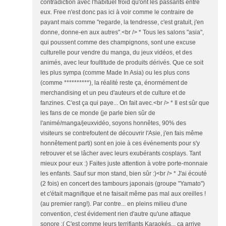
contradiction avec l'habituel froid qu'ont les passants entre
eux. Free n'est donc pas ici à voir comme le contraire de
payant mais comme "regarde, la tendresse, c'est gratuit, j'en
donne, donne-en aux autres".<br /> * Tous les salons "asia",
qui poussent comme des champignons, sont une excuse
culturelle pour vendre du manga, du jeux vidéos, et des
animés, avec leur foultitude de produits dérivés. Que ce soit
les plus sympa (comme Made In Asia) ou les plus cons
(comme **********), la réalité reste ça, énormément de
merchandising et un peu d'auteurs et de culture et de
fanzines. C'est ça qui paye... On fait avec.<br /> * Il est sûr que
les fans de ce monde (je parle bien sûr de
l'animé/manga/jeuxvidéo, soyons honnêtes, 90% des
visiteurs se contrefoutent de découvrir l'Asie, j'en fais même
honnêtement parti) sont en joie à ces événements pour s'y
retrouver et se lâcher avec leurs exubérants cosplays. Tant
mieux pour eux :) Faites juste attention à votre porte-monnaie
les enfants. Sauf sur mon stand, bien sûr :)<br /> * J'ai écouté
(2 fois) en concert des tambours japonais (groupe "Yamato")
et c'était magnifique et ne faisait même pas mal aux oreilles !
(au premier rang!). Par contre... en pleins milieu d'une
convention, c'est évidement rien d'autre qu'une attaque
sonore :( C'est comme leurs terrifiants Karaokés... ca arrive