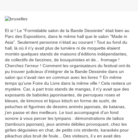
Et si ! Le "Formidable salon de la Bande Dessinée" était bien au
Parc des Expositions, dans le même hall que le salon "Made in
Asia". Seulement personne n'était au courant ! Tout au fond du
hall, là où il n'y avait plus de lumière ni de moquette étaient
montés quelques stands de maisons d'éditions indépendantes,
de collectifs de fanzines, de bouquinistes et de... fromage !
Cherchez l'erreur ! Comment les organisateurs du festival ont-ils
pu trouver judicieux d'intégrer de la Bande Dessinée dans un
salon qui n'avait rien en commun avec les livres ? En même
temps qu'une Foire du Livre dans la même ville ! Cela restera un
mystère. Car, à part trois stands de mangas, il n'y avait que des
exposants de babioles japonisantes, de perruques roses et
bleues, de kimonos et bijoux kitsch en forme de sushi, de
peluches et figurines de dessins animés japonais, de katanas,
j'en passe et des meilleurs. Le tout accompagné d'un fond
sonore à vous percer les tympans : démonstrations de taikos
(tambours japonais), jeux animés débiles provoquant, chez les
girlies déguisées en chat, de petits cris stridents, karaokés pour
pikachus plus bruit de foule... Des visiteurs, il y en avait des