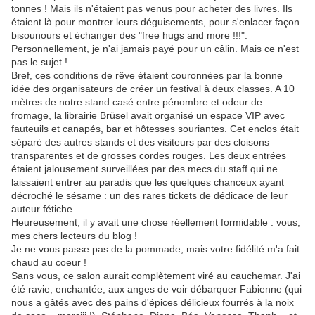
tonnes ! Mais ils n'étaient pas venus pour acheter des livres. Ils
étaient là pour montrer leurs déguisements, pour s'enlacer façon
bisounours et échanger des "free hugs and more !!!".
Personnellement, je n'ai jamais payé pour un câlin. Mais ce n'est
pas le sujet !
Bref, ces conditions de rêve étaient couronnées par la bonne
idée des organisateurs de créer un festival à deux classes. A 10
mètres de notre stand casé entre pénombre et odeur de
fromage, la librairie Brüsel avait organisé un espace VIP avec
fauteuils et canapés, bar et hôtesses souriantes. Cet enclos était
séparé des autres stands et des visiteurs par des cloisons
transparentes et de grosses cordes rouges. Les deux entrées
étaient jalousement surveillées par des mecs du staff qui ne
laissaient entrer au paradis que les quelques chanceux ayant
décroché le sésame : un des rares tickets de dédicace de leur
auteur fétiche.
Heureusement, il y avait une chose réellement formidable : vous,
mes chers lecteurs du blog !
Je ne vous passe pas de la pommade, mais votre fidélité m'a fait
chaud au coeur !
Sans vous, ce salon aurait complètement viré au cauchemar. J'ai
été ravie, enchantée, aux anges de voir débarquer Fabienne (qui
nous a gâtés avec des pains d'épices délicieux fourrés à la noix