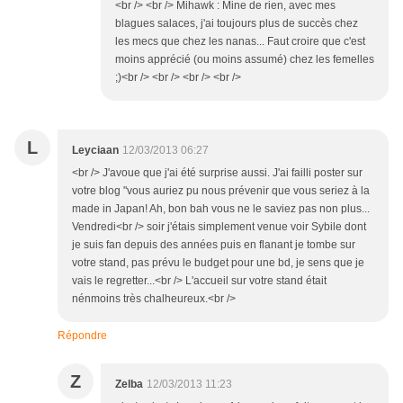
<br /> <br /> Mihawk : Mine de rien, avec mes
blagues salaces, j'ai toujours plus de succès chez
les mecs que chez les nanas... Faut croire que c'est
moins apprécié (ou moins assumé) chez les femelles
;)<br /> <br /> <br /> <br />
L
Leyciaan
12/03/2013 06:27
<br /> J'avoue que j'ai été surprise aussi. J'ai failli poster sur
votre blog "vous auriez pu nous prévenir que vous seriez à la
made in Japan! Ah, bon bah vous ne le saviez pas non plus...
Vendredi<br /> soir j'étais simplement venue voir Sybile dont
je suis fan depuis des années puis en flanant je tombe sur
votre stand, pas prévu le budget pour une bd, je sens que je
vais le regretter...<br /> L'accueil sur votre stand était
nénmoins très chalheureux.<br />
Répondre
Z
Zelba
12/03/2013 11:23