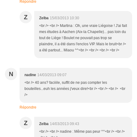
Répondre
Z
Zelba
15/03/2013 10:30
<br /> <br /> Martina : Oh, une vraie Liégoise ! J'ai fait
mes études à Aachen (Aix-la Chapelle)... pas loin du
tout de Liège ! Boulet ne pouvait pas trop se
plaindre, il a été dans l'enclos VIP. Mais le bruit<br />
a été partout... Miaou ^^<br /> <br /> <br /> <br />
N
nadine
14/03/2013 09:07
<br /> 40 ans? faciiile, suffit de ne pas compter les
bouteilles...euh les années j'veux dire!<br /> <br /> <br /> <br
/>
Répondre
Z
Zelba
14/03/2013 09:43
<br /> <br /> nadine : Même pas peur ^^<br /> <br />