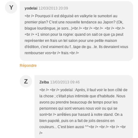
Y
yodelaï
12/03/2013 20:09
<br /> Pourquoi il est déguisé en valkyrie le sumotori au
premier plan? C'est une nouvelle tendance au Japon? (Ok,
blague lourdingue, je sors...)<br /> <br /> <br /> <br /> <br />
<br /> +1 sinon pour la rogne: quand on sait ce que ça peut
représenter en frais un tel salon pour une petite maison
d'édition, c'est vraiment du f...tage de gu...le. Ils devraient vous
rembourser vos<br /> frais.<br />
Répondre
Z
Zelba
13/03/2013 09:46
<br /> <br /> yodelaï : Après, il faut voir le bon côté de
la chose ; c'était plus intimiste que d'habitude. Nous
avons pu prendre beaucoup de temps pour les
personnes qui sont venues nous voir ou qui se
sont<br /> arrêtées par hasard à notre stand. On a
bien papoté, puis on a fait de jolis dessins en
couleurs... C'est bien aussi ^^<br /> <br /> <br /> <br
/>