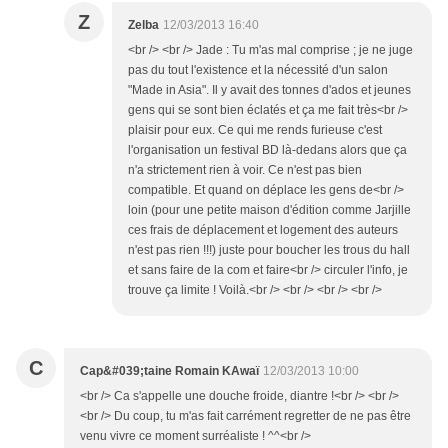
Z
Zelba
12/03/2013 16:40
<br /> <br /> Jade : Tu m'as mal comprise ; je ne juge
pas du tout l'existence et la nécessité d'un salon
"Made in Asia". Il y avait des tonnes d'ados et jeunes
gens qui se sont bien éclatés et ça me fait très<br />
plaisir pour eux. Ce qui me rends furieuse c'est
l'organisation un festival BD là-dedans alors que ça
n'a strictement rien à voir. Ce n'est pas bien
compatible. Et quand on déplace les gens de<br />
loin (pour une petite maison d'édition comme Jarjille
ces frais de déplacement et logement des auteurs
n'est pas rien !!!) juste pour boucher les trous du hall
et sans faire de la com et faire<br /> circuler l'info, je
trouve ça limite ! Voilà.<br /> <br /> <br /> <br />
C
Cap&#039;taine Romain KAwaï
12/03/2013 10:00
<br /> Ca s'appelle une douche froide, diantre !<br /> <br />
<br /> Du coup, tu m'as fait carrément regretter de ne pas être
venu vivre ce moment surréaliste ! ^^<br />