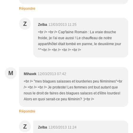
Répondre
Z
Zelba
12/03/2013 11:25
<br /> <br /> Cap'taine Romain : La vraie douche
froide, je l'ai eue aussi ! Le chauffeau de notre
appart/hôtel était tombé en panne, le deuxième jour
^^<br /> <br /> <br /> <br />
M
Mihawk
12/03/2013 07:42
<br /> "mes blagues salasses et lourderies peu féminines"<br
/> <br /> <br /> Je proteste! Les femmes ont tout autant que
nous le droit de faires des blagues salaces et d'être lourdes!
Alors en quoi serait-ce peu féminin? :)<br />
Répondre
Z
Zelba
12/03/2013 11:24