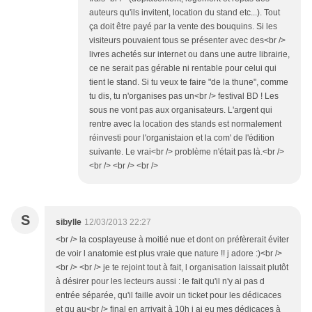
auteurs qu'ils invitent, location du stand etc...). Tout
ça doit être payé par la vente des bouquins. Si les
visiteurs pouvaient tous se présenter avec des<br />
livres achetés sur internet ou dans une autre librairie,
ce ne serait pas gérable ni rentable pour celui qui
tient le stand. Si tu veux te faire "de la thune", comme
tu dis, tu n'organises pas un<br /> festival BD ! Les
sous ne vont pas aux organisateurs. L'argent qui
rentre avec la location des stands est normalement
réinvesti pour l'organistaion et la com' de l'édition
suivante. Le vrai<br /> problème n'était pas là.<br />
<br /> <br /> <br />
S
sibylle
12/03/2013 22:27
<br /> la cosplayeuse à moitié nue et dont on préfèrerait éviter
de voir l anatomie est plus vraie que nature !! j adore :)<br />
<br /> <br /> je te rejoint tout à fait, l organisation laissait plutôt
à désirer pour les lecteurs aussi : le fait qu'il n'y ai pas d
entrée séparée, qu'il faille avoir un ticket pour les dédicaces
et qu au<br /> final en arrivait à 10h j ai eu mes dédicaces à