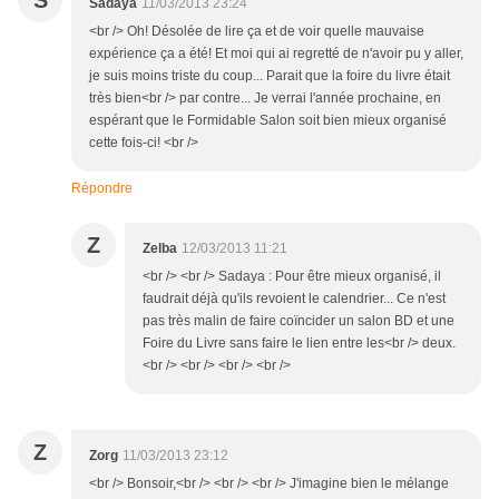
S
Sadaya
11/03/2013 23:24
<br /> Oh! Désolée de lire ça et de voir quelle mauvaise
expérience ça a été! Et moi qui ai regretté de n'avoir pu y aller,
je suis moins triste du coup... Parait que la foire du livre était
très bien<br /> par contre... Je verrai l'année prochaine, en
espérant que le Formidable Salon soit bien mieux organisé
cette fois-ci! <br />
Répondre
Z
Zelba
12/03/2013 11:21
<br /> <br /> Sadaya : Pour être mieux organisé, il
faudrait déjà qu'ils revoient le calendrier... Ce n'est
pas très malin de faire coïncider un salon BD et une
Foire du Livre sans faire le lien entre les<br /> deux.
<br /> <br /> <br /> <br />
Z
Zorg
11/03/2013 23:12
<br /> Bonsoir,<br /> <br /> <br /> J'imagine bien le mélange